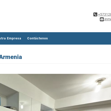
+57312
inm
stra Empresa
Contáctenos
 Armenia