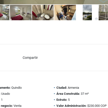
Compartir
amento:
Quindío
Ciudad:
Armenia
:
Usado
Área Construida:
37 m²
:
1
Estrato:
5
 negocio:
Venta
Valor Administración:
$230.000 COP