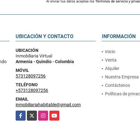
Al enviar tus datos aceptas los
Términos de servicio y priva
UBICACIÓN Y CONTACTO
INFORMACIÓN
UBICACIÓN
Inicio
Inmobiliaria Virtual
Venta
ando
Armenia - Quindío - Colombia
Alquiler
MÓVIL
573128097256
Nuestra Empresa
TELÉFONO
Contáctenos
+573128097256
Políticas de priva
EMAIL
inmobiliariahabitable@gmail.com
Facebook
X
Instagram
YouTube