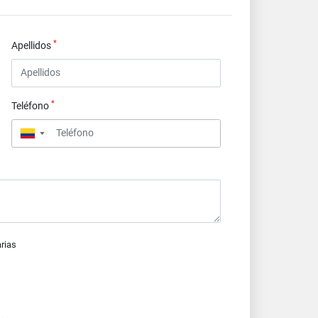
*
Apellidos
*
Teléfono
▼
arias