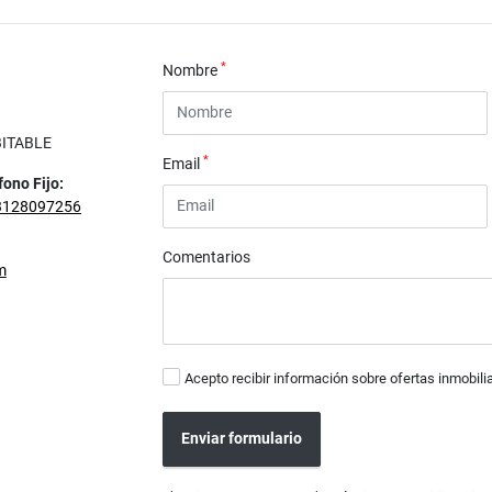
*
Nombre
BITABLE
*
Email
fono Fijo:
3128097256
Comentarios
m
Acepto recibir información sobre ofertas inmobili
Enviar formulario