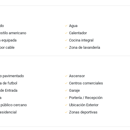
do
Agua
estilo americano
Calentador
a equipada
Cocina integral
por cable
Zona de lavandería
o pavimentado
Ascensor
 de futbol
Centros comerciales
 de Entrada
Garaje
a
Portería / Recepción
 público cercano
Ubicación Exterior
esidencial
Zonas deportivas