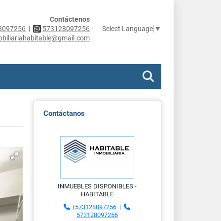
Contáctenos
|
Select Language
▼
8097256
573128097256
obiliariahabitable@gmail.com
Contáctanos
INMUEBLES DISPONIBLES -
HABITABLE
+573128097256
|
573128097256