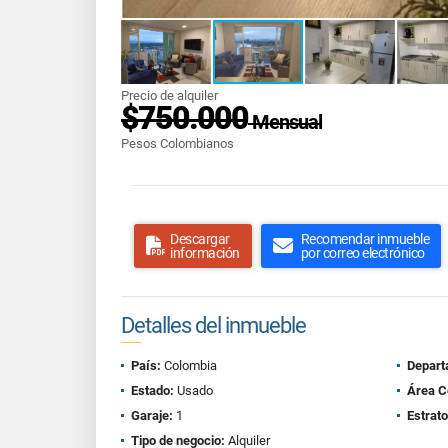
Precio de alquiler
$750.000
Mensual
Pesos Colombianos
Descargar
Recomendar inmueble
información
por correo electrónico
Detalles del inmueble
País:
Colombia
Depart
Estado:
Usado
Área C
Garaje:
1
Estrato
Tipo de negocio:
Alquiler