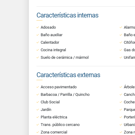
Características internas
Adosado
Alarm
Baño auxiliar
Baño e
Calentador
Citófo
Cocina integral
Gas do
Suelo de cerámica / mármol
Unifam
Características externas
Acceso pavimentado
Árbole
Barbacoa / Parrilla / Quincho
Canch
Club Social
Cocher
Jardín
Parque
Planta eléctrica
Porter
Trans. público cercano
Urbani
Zona comercial
Zona r