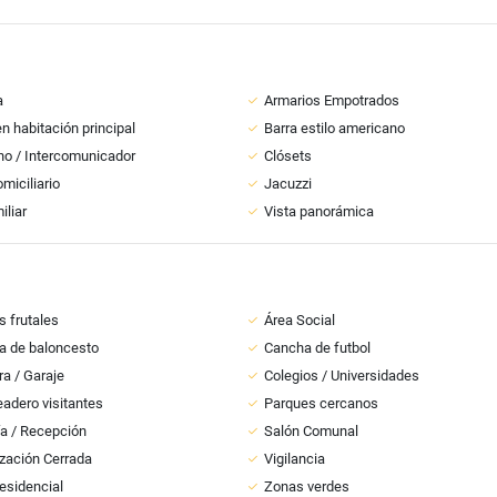
a
Armarios Empotrados
n habitación principal
Barra estilo americano
no / Intercomunicador
Clósets
miciliario
Jacuzzi
iliar
Vista panorámica
s frutales
Área Social
a de baloncesto
Cancha de futbol
a / Garaje
Colegios / Universidades
adero visitantes
Parques cercanos
ía / Recepción
Salón Comunal
zación Cerrada
Vigilancia
esidencial
Zonas verdes