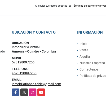
Al enviar tus datos aceptas los
Términos de servicio y priva
UBICACIÓN Y CONTACTO
INFORMACIÓN
UBICACIÓN
Inicio
Inmobiliaria Virtual
Venta
ando
Armenia - Quindío - Colombia
Alquiler
MÓVIL
573128097256
Nuestra Empresa
TELÉFONO
Contáctenos
+573128097256
Políticas de priva
EMAIL
inmobiliariahabitable@gmail.com
Facebook
X
Instagram
YouTube