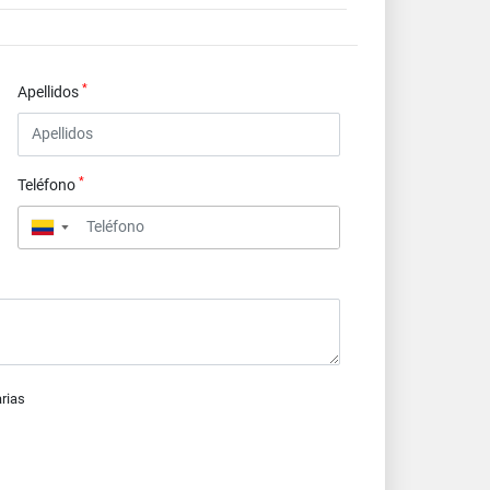
*
Apellidos
*
Teléfono
▼
arias