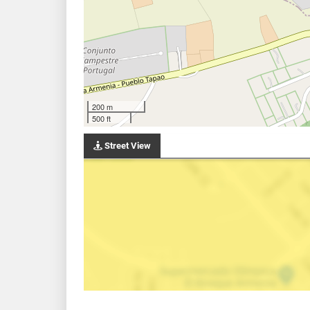
200 m
500 ft
Street View