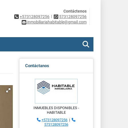
Contáctenos
|
+573128097256
573128097256
inmobiliariahabitable@gmail.com
Contáctanos
INMUEBLES DISPONIBLES -
HABITABLE
+573128097256
|
573128097256