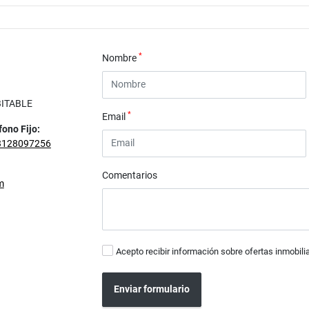
*
Nombre
BITABLE
*
Email
fono Fijo:
3128097256
Comentarios
m
Acepto recibir información sobre ofertas inmobili
Enviar formulario