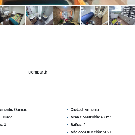
Compartir
amento:
Quindío
Ciudad:
Armenia
:
Usado
Área Construida:
67 m²
s:
3
Baños:
2
Año construcción:
2021