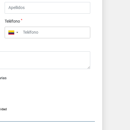
*
Teléfono
▼
arias
cidad