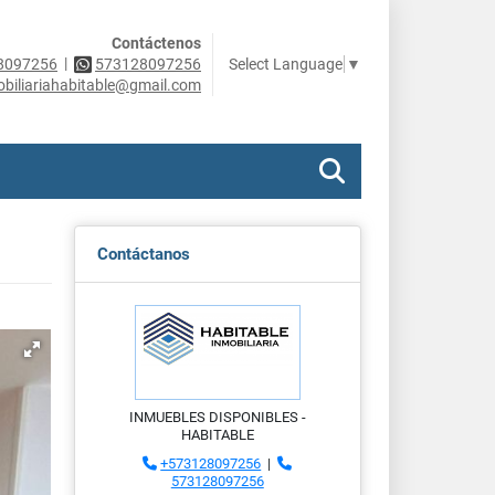
Contáctenos
|
Select Language
▼
8097256
573128097256
obiliariahabitable@gmail.com
Contáctanos
INMUEBLES DISPONIBLES -
HABITABLE
+573128097256
|
573128097256