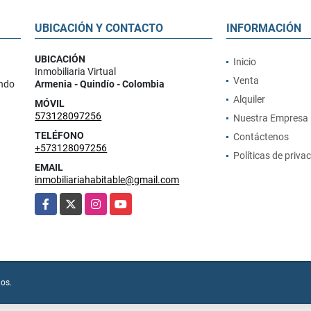
UBICACIÓN Y CONTACTO
INFORMACIÓN
UBICACIÓN
Inicio
Inmobiliaria Virtual
Venta
ando
Armenia - Quindío - Colombia
Alquiler
MÓVIL
573128097256
Nuestra Empresa
TELÉFONO
Contáctenos
+573128097256
Políticas de priva
EMAIL
inmobiliariahabitable@gmail.com
Facebook
X
Instagram
YouTube
dos.