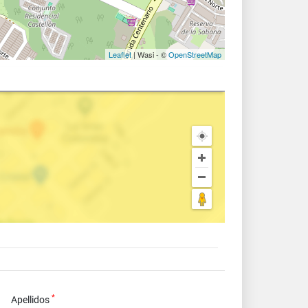
Leaflet
| Wasi - ©
OpenStreetMap
*
Apellidos