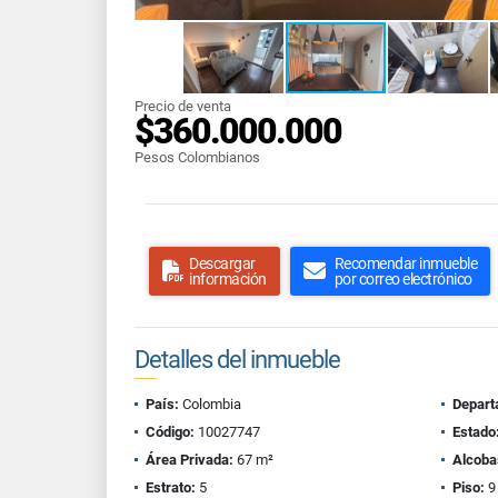
Precio de venta
$360.000.000
Pesos Colombianos
Descargar
Recomendar inmueble
información
por correo electrónico
Detalles del inmueble
País:
Colombia
Depart
Código:
10027747
Estado
Área Privada:
67 m²
Alcoba
Estrato:
5
Piso:
9