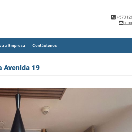
+57312
inm
stra Empresa
Contáctenos
a Avenida 19