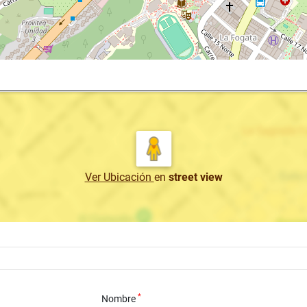
Ver Ubicación
en
street view
*
Nombre