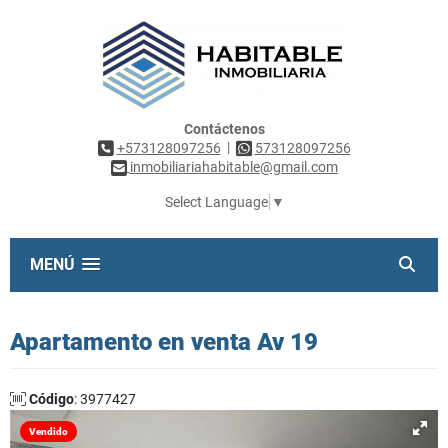
Contáctenos
|
+573128097256
573128097256
inmobiliariahabitable@gmail.com
Select Language
▼
MENÚ
Apartamento en venta Av 19
Código
: 3977427
Vendido