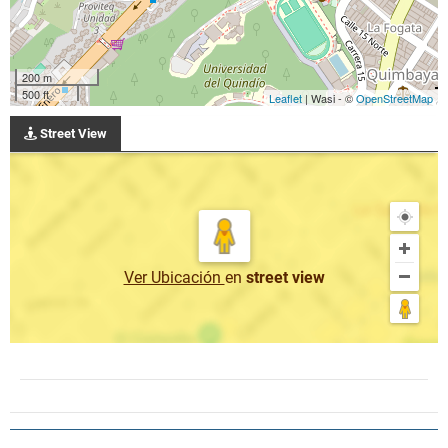
200 m
500 ft
Leaflet
| Wasi - ©
OpenStreetMap
Street View
Ver Ubicación
en
street view