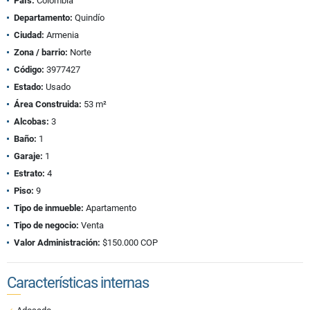
País:
Colombia
Departamento:
Quindío
Ciudad:
Armenia
Zona / barrio:
Norte
Código:
3977427
Estado:
Usado
Área Construida:
53 m²
Alcobas:
3
Baño:
1
Garaje:
1
Estrato:
4
Piso:
9
Tipo de inmueble:
Apartamento
Tipo de negocio:
Venta
Valor Administración:
$150.000 COP
Características internas