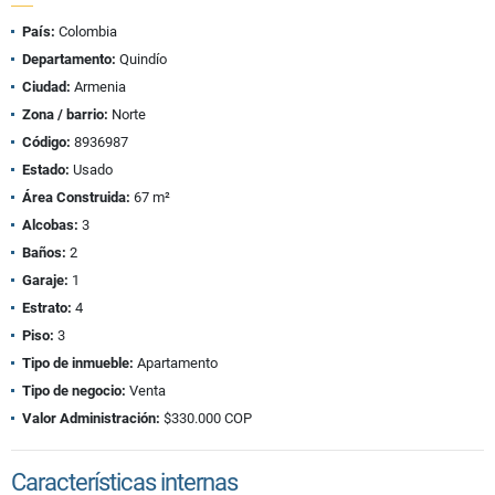
País:
Colombia
Departamento:
Quindío
Ciudad:
Armenia
Zona / barrio:
Norte
Código:
8936987
Estado:
Usado
Área Construida:
67 m²
Alcobas:
3
Baños:
2
Garaje:
1
Estrato:
4
Piso:
3
Tipo de inmueble:
Apartamento
Tipo de negocio:
Venta
Valor Administración:
$330.000 COP
Características internas