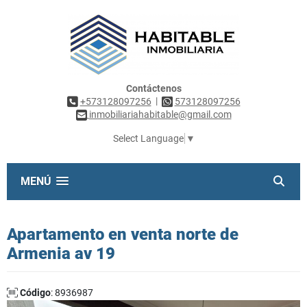
Contáctenos
|
+573128097256
573128097256
inmobiliariahabitable@gmail.com
Select Language
▼
MENÚ
Apartamento en venta norte de
Armenia av 19
Código
: 8936987