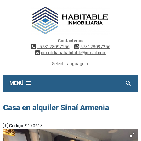
Contáctenos
|
+573128097256
573128097256
inmobiliariahabitable@gmail.com
Select Language
▼
MENÚ
Casa en alquiler Sinaí Armenia
Código
: 9170613