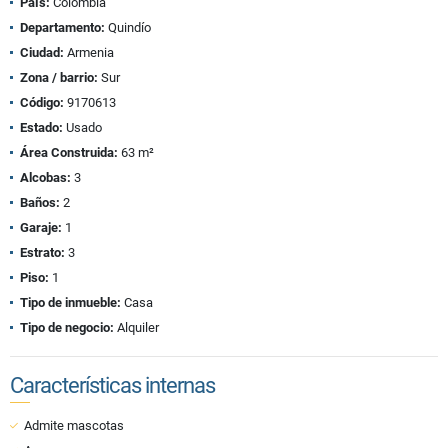
País:
Colombia
Departamento:
Quindío
Ciudad:
Armenia
Zona / barrio:
Sur
Código:
9170613
Estado:
Usado
Área Construida:
63 m²
Alcobas:
3
Baños:
2
Garaje:
1
Estrato:
3
Piso:
1
Tipo de inmueble:
Casa
Tipo de negocio:
Alquiler
Características internas
Admite mascotas