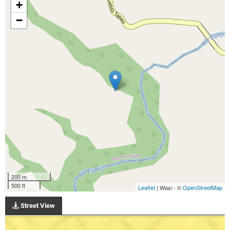
+
−
200 m
500 ft
Leaflet
| Wasi - ©
OpenStreetMap
Street View