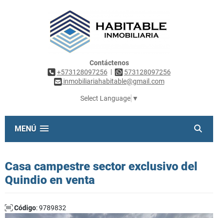
Contáctenos
|
+573128097256
573128097256
inmobiliariahabitable@gmail.com
Select Language
▼
MENÚ
Casa campestre sector exclusivo del
Quindio en venta
Código
: 9789832