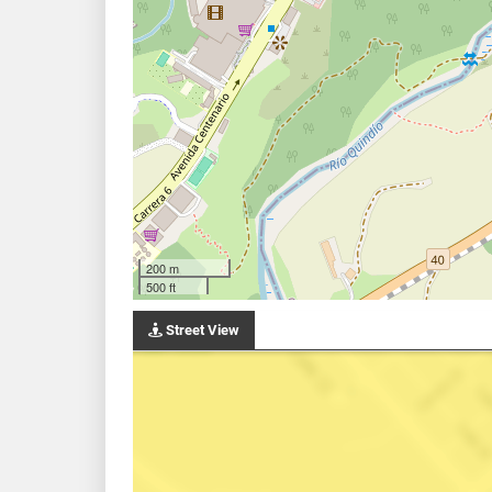
200 m
500 ft
Street View