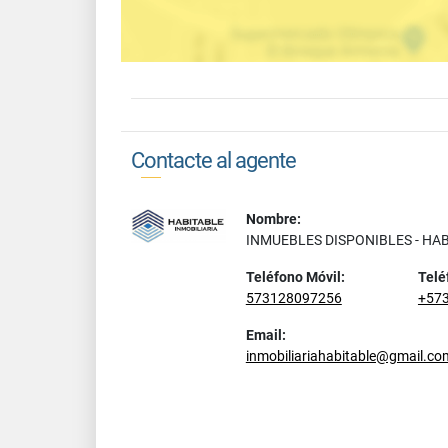
Contacte al agente
Nombre:
INMUEBLES DISPONIBLES - HA
Teléfono Móvil:
Telé
573128097256
+57
Email:
inmobiliariahabitable@gmail.co