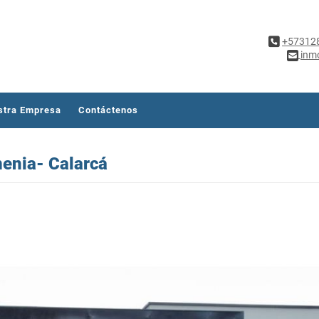
+57312
inm
stra Empresa
Contáctenos
enia- Calarcá