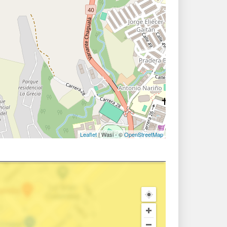
Leaflet
| Wasi - ©
OpenStreetMap