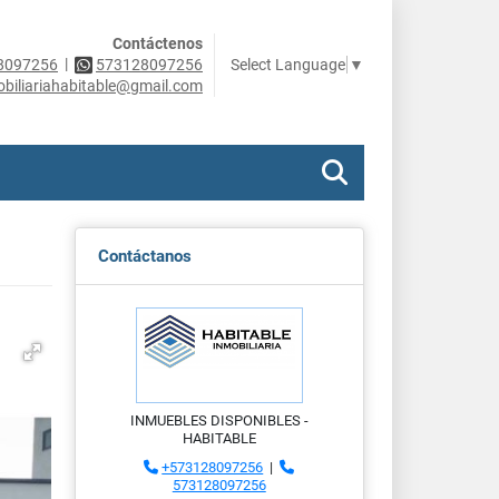
Contáctenos
|
Select Language
▼
8097256
573128097256
obiliariahabitable@gmail.com
Contáctanos
INMUEBLES DISPONIBLES -
HABITABLE
+573128097256
|
573128097256