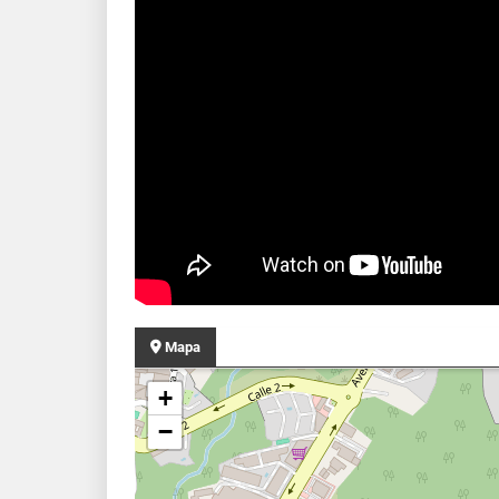
Mapa
+
−