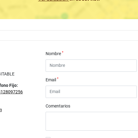
*
Nombre
BITABLE
*
Email
fono Fijo:
3128097256
Comentarios
m