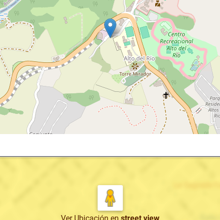
Ver Ubicación
en
street view