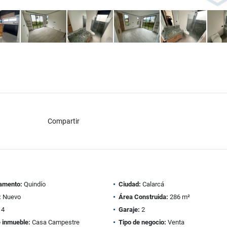
Compartir
amento:
Quindío
Ciudad:
Calarcá
:
Nuevo
Área Construida:
286 m²
4
Garaje:
2
e inmueble:
Casa Campestre
Tipo de negocio:
Venta