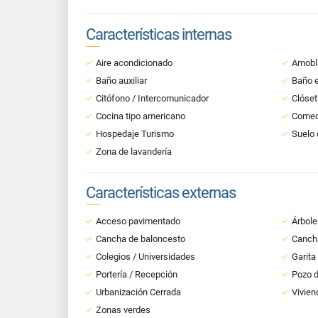
Características internas
Aire acondicionado
Amobl
Baño auxiliar
Baño e
Citófono / Intercomunicador
Clóset
Cocina tipo americano
Comedo
Hospedaje Turismo
Suelo 
Zona de lavandería
Características externas
Acceso pavimentado
Árbole
Cancha de baloncesto
Cancha
Colegios / Universidades
Garita
Portería / Recepción
Pozo d
Urbanización Cerrada
Vivien
Zonas verdes