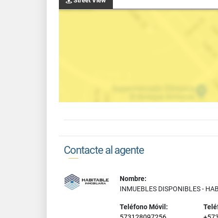
Street View
Contacte al agente
Nombre:
INMUEBLES DISPONIBLES - HA
Teléfono Móvil:
Telé
573128097256
+57