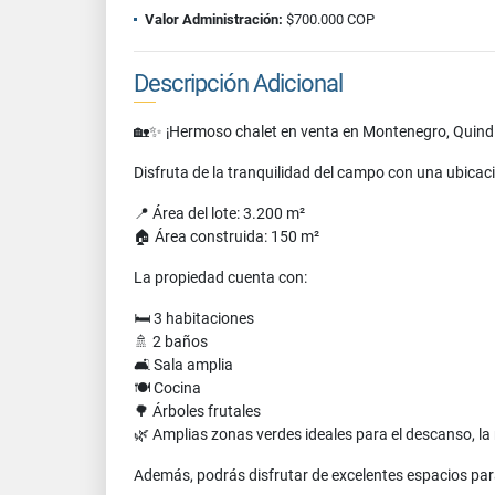
Valor Administración:
$700.000 COP
Descripción Adicional
🏡✨ ¡Hermoso chalet en venta en Montenegro, Quind
Disfruta de la tranquilidad del campo con una ubicaci
📍 Área del lote: 3.200 m²
🏠 Área construida: 150 m²
La propiedad cuenta con:
🛏️ 3 habitaciones
🚿 2 baños
🛋️ Sala amplia
🍽️ Cocina
🌳 Árboles frutales
🌿 Amplias zonas verdes ideales para el descanso, la 
Además, podrás disfrutar de excelentes espacios para