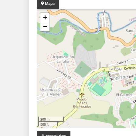
Mapa
+
−
200 m
500 ft