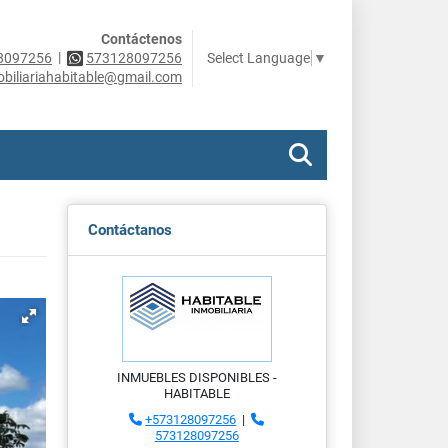
Contáctenos
|
Select Language
▼
8097256
573128097256
obiliariahabitable@gmail.com
Contáctanos
INMUEBLES DISPONIBLES -
HABITABLE
+573128097256
|
573128097256