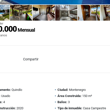
ler
0.000
Mensual
ianos
Compartir
amento:
Quindío
Ciudad:
Montenegro
:
Usado
Área Construida:
150 m²
s:
4
Baños:
3
nstrucción:
2020
Tipo de inmueble:
Casa Campestre