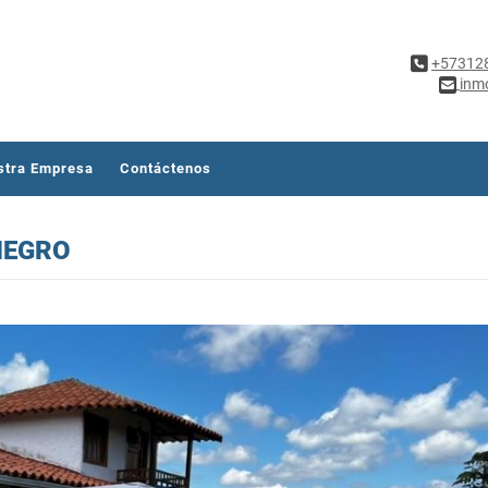
+57312
inm
stra Empresa
Contáctenos
NEGRO