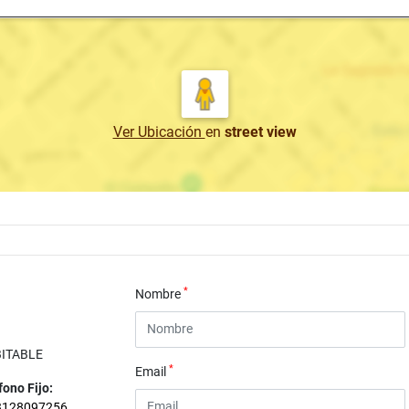
Ver Ubicación
en
street view
*
Nombre
BITABLE
*
Email
fono Fijo:
3128097256