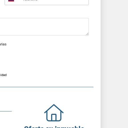
arias
cidad