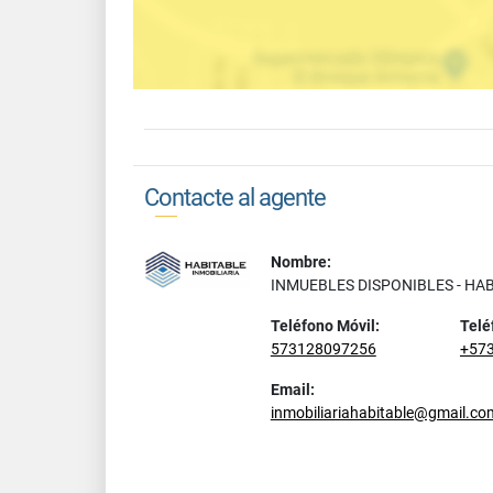
Contacte al agente
Nombre:
INMUEBLES DISPONIBLES - HA
Teléfono Móvil:
Telé
573128097256
+57
Email:
inmobiliariahabitable@gmail.co