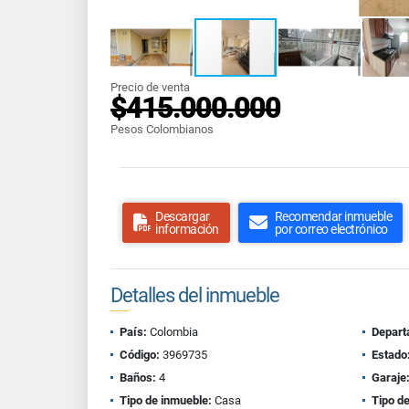
Precio de venta
$415.000.000
Pesos Colombianos
Descargar
Recomendar inmueble
información
por correo electrónico
Detalles del inmueble
País:
Colombia
Depart
Código:
3969735
Estado
Baños:
4
Garaje
Tipo de inmueble:
Casa
Tipo de