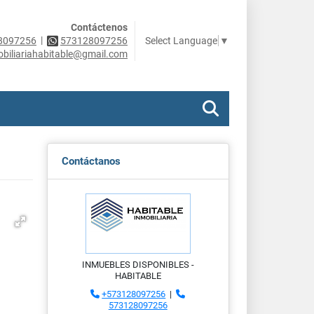
Contáctenos
|
Select Language
▼
8097256
573128097256
obiliariahabitable@gmail.com
Contáctanos
INMUEBLES DISPONIBLES -
HABITABLE
+573128097256
|
573128097256