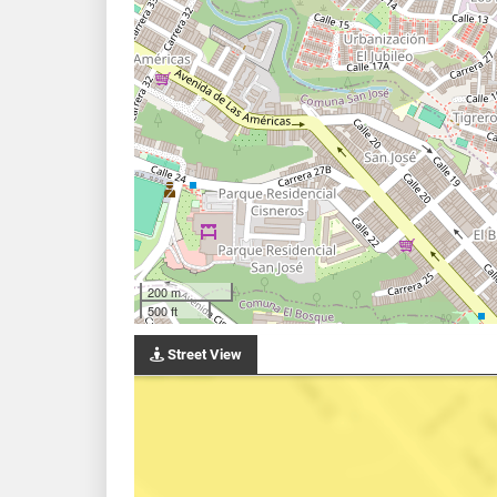
200 m
500 ft
Street View