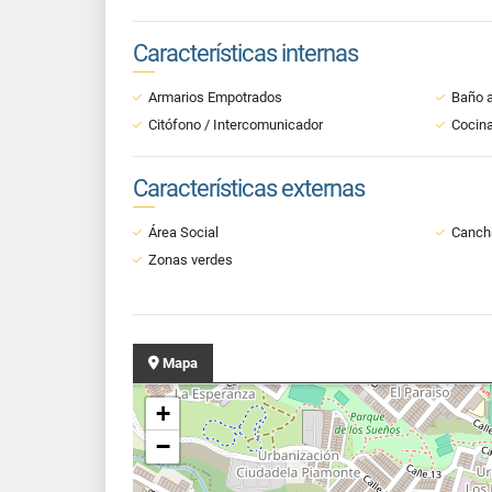
Características internas
Armarios Empotrados
Baño a
Citófono / Intercomunicador
Cocina
Características externas
Área Social
Cancha
Zonas verdes
Mapa
+
−