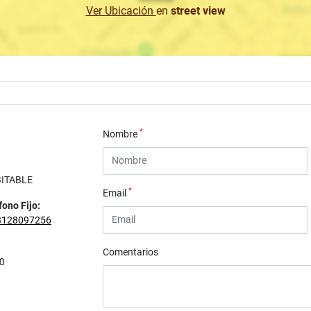
Ver Ubicación
en
street view
*
Nombre
BITABLE
*
Email
fono Fijo:
3128097256
Comentarios
m