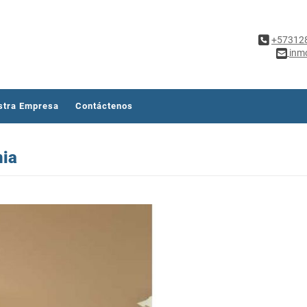
+57312
inm
stra Empresa
Contáctenos
nia