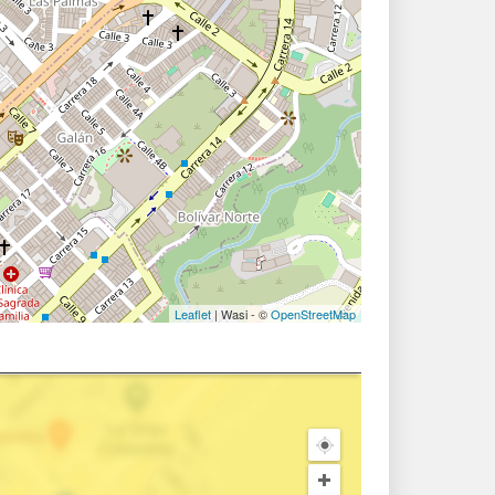
Leaflet
| Wasi - ©
OpenStreetMap