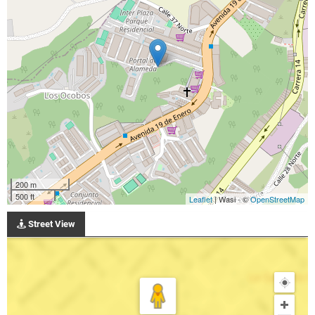
200 m
500 ft
Leaflet
| Wasi - ©
OpenStreetMap
Street View