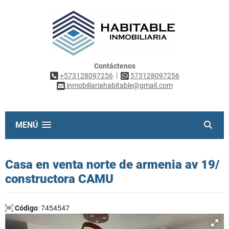
Contáctenos
|
+573128097256
573128097256
inmobiliariahabitable@gmail.com
MENÚ
Casa en venta norte de armenia av 19/
constructora CAMU
Código
: 7454547