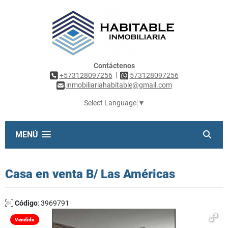
Contáctenos
|
+573128097256
573128097256
inmobiliariahabitable@gmail.com
Select Language
▼
MENÚ
Casa en venta B/ Las Américas
Código
: 3969791
Vendido