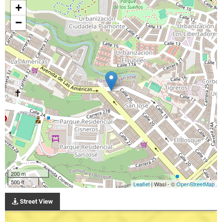
+
−
200 m
500 ft
Leaflet
| Wasi - ©
OpenStreetMap
Street View