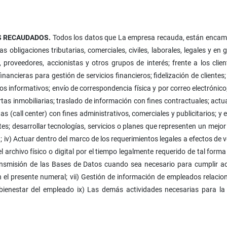
S RECAUDADOS.
Todos los datos que La empresa recauda, están encamin
s obligaciones tributarias, comerciales, civiles, laborales, legales y en
proveedores, accionistas y otros grupos de interés; frente a los clien
nancieras para gestión de servicios financieros; fidelización de clientes;
s informativos; envío de correspondencia física y por correo electrónico
tas inmobiliarias; traslado de información con fines contractuales; actu
s (call center) con fines administrativos, comerciales y publicitarios; y
es; desarrollar tecnologías, servicios o planes que representen un mejor s
iv) Actuar dentro del marco de los requerimientos legales a efectos de ve
el archivo físico o digital por el tiempo legalmente requerido de tal fo
transmisión de las Bases de Datos cuando sea necesario para cumplir ac
en el presente numeral; vii) Gestión de información de empleados relacio
 bienestar del empleado ix) Las demás actividades necesarias para la p