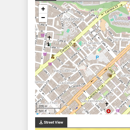
+
−
200 m
500 ft
Street View