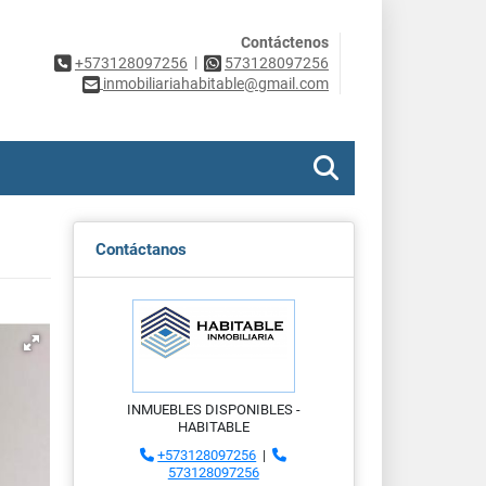
Contáctenos
|
+573128097256
573128097256
inmobiliariahabitable@gmail.com
Contáctanos
INMUEBLES DISPONIBLES -
HABITABLE
+573128097256
|
573128097256