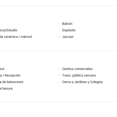
Balcón
teca/Estudio
Depósito
de cerámica / mármol
Jacuzzi
sor
Centros comerciales
ía / Recepción
Trans. público cercano
a de baloncesto
Cerca a Jardines y Colegios
e basura