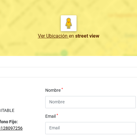
Ver Ubicación
en
street view
*
Nombre
BITABLE
*
Email
fono Fijo:
3128097256