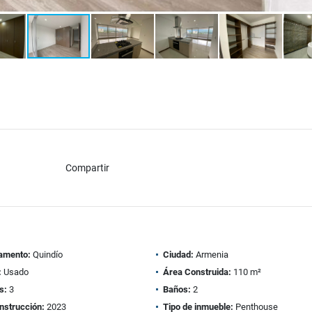
Compartir
amento:
Quindío
Ciudad:
Armenia
:
Usado
Área Construida:
110 m²
s:
3
Baños:
2
nstrucción:
2023
Tipo de inmueble:
Penthouse