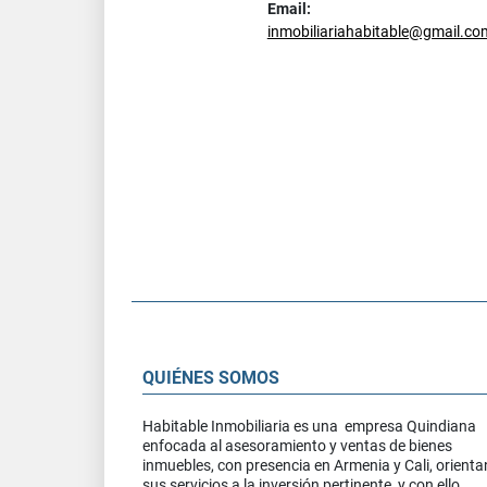
Email:
inmobiliariahabitable@gmail.co
QUIÉNES SOMOS
Habitable Inmobiliaria es una empresa Quindiana
enfocada al asesoramiento y ventas de bienes
inmuebles, con presencia en Armenia y Cali, orient
sus servicios a la inversión pertinente, y con ello