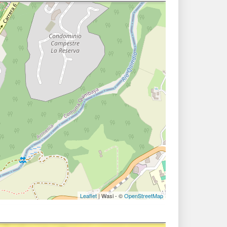
Leaflet
| Wasi - ©
OpenStreetMap