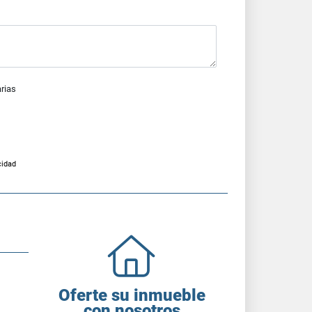
arias
cidad
Oferte su inmueble
con nosotros