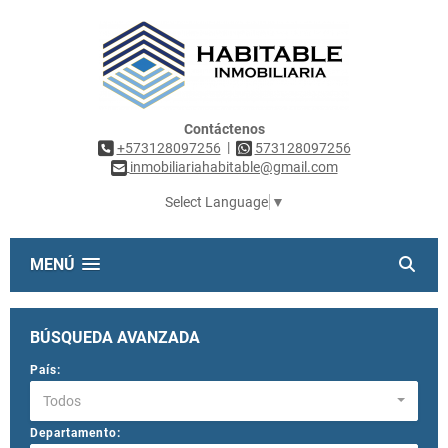
Contáctenos
|
+573128097256
573128097256
inmobiliariahabitable@gmail.com
Select Language
▼
MENÚ
BÚSQUEDA AVANZADA
País:
Todos
Departamento: