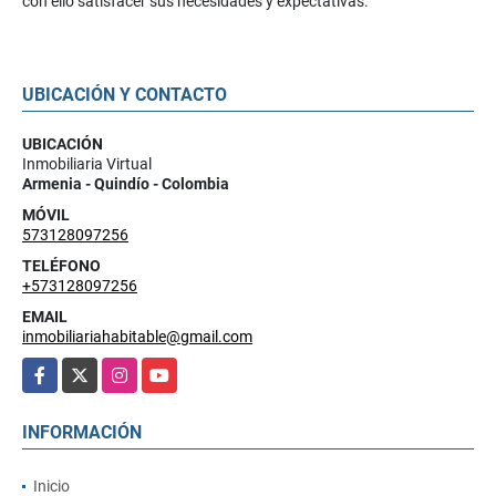
con ello satisfacer sus necesidades y expectativas.
UBICACIÓN Y CONTACTO
UBICACIÓN
Inmobiliaria Virtual
Armenia - Quindío - Colombia
MÓVIL
573128097256
TELÉFONO
+573128097256
EMAIL
inmobiliariahabitable@gmail.com
Facebook
X
Instagram
YouTube
INFORMACIÓN
Inicio