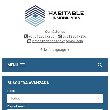
Contáctenos
|
+573128097256
573128097256
inmobiliariahabitable@gmail.com
Select Language
▼
MENÚ
BÚSQUEDA AVANZADA
País:
Todos
Departamento: