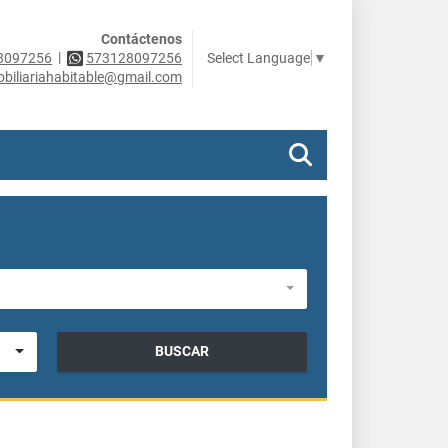
Contáctenos
|
Select Language
▼
8097256
573128097256
obiliariahabitable@gmail.com
BUSCAR