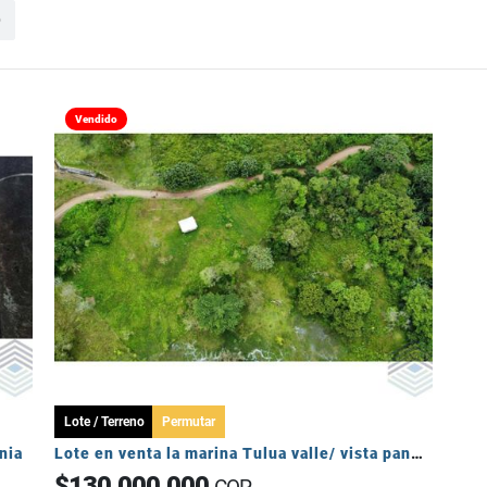
o
Vendido
Lote / Terreno
Permutar
nia
Lote en venta la marina Tulua valle/ vista panorámica
$130.000.000