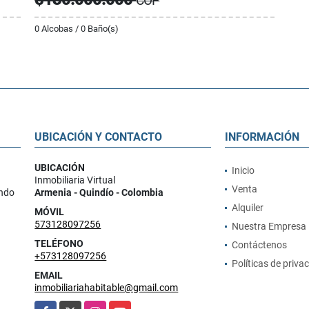
COP
0 Alcobas / 0 Baño(s)
UBICACIÓN Y CONTACTO
INFORMACIÓN
UBICACIÓN
Inicio
Inmobiliaria Virtual
Venta
ando
Armenia - Quindío - Colombia
Alquiler
MÓVIL
573128097256
Nuestra Empresa
TELÉFONO
Contáctenos
+573128097256
Políticas de priva
EMAIL
inmobiliariahabitable@gmail.com
Facebook
X
Instagram
YouTube