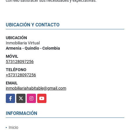
con ello satisfacer sus necesidades y expectativas.
UBICACIÓN Y CONTACTO
UBICACIÓN
Inmobiliaria Virtual
Armenia - Quindío - Colombia
MÓVIL
573128097256
TELÉFONO
+573128097256
EMAIL
inmobiliariahabitable@gmail.com
Facebook
X
Instagram
YouTube
INFORMACIÓN
Inicio