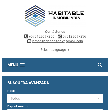
Contáctenos
|
+573128097256
573128097256
inmobiliariahabitable@gmail.com
Select Language
▼
MENÚ
BÚSQUEDA AVANZADA
País:
Todos
Departamento: